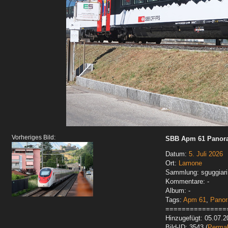
Vorheriges Bild:
SBB Apm 61 Panora
Datum:
5. Juli 2026
Ort:
Lamone
Sammlung: sguggiari
Kommentare: -
Album: -
Tags:
Apm 61
,
Pano
===============
Hinzugefügt: 05.07.2
Bild-ID: 3543 (
Permal