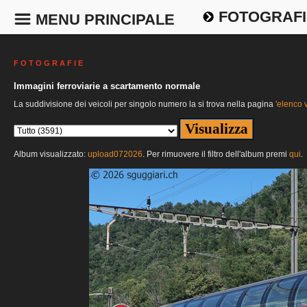
FOTOGRAFI
MENU PRINCIPALE
F O T O G R A F I E
Immagini ferroviarie a scartamento normale
La suddivisione dei veicoli per singolo numero la si trova nella pagina
'elenco v
Album visualizzato:
upload072026
. Per rimuovere il filtro dell'album premi
qui
.