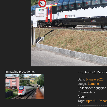
Immagine precedente:
FFS Apm 61 Panoram
Data:
5 luglio 2026
Luogo:
Lamone
Collezione: sguggiari
Commenti: -
Album: -
Tags:
Apm 61
,
Pano
===============