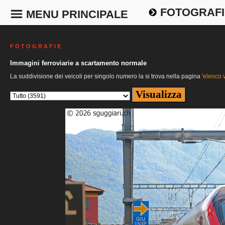
FOTOGRAFI
MENU PRINCIPALE
F O T O G R A F I E
Immagini ferroviarie a scartamento normale
La suddivisione dei veicoli per singolo numero la si trova nella pagina
'elenco v