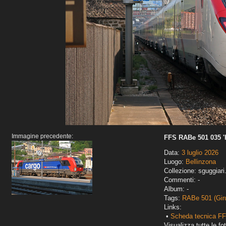
Immagine precedente:
FFS RABe 501 035 
Data:
3 luglio 2026
Luogo:
Bellinzona
Collezione: sguggiari
Commenti: -
Album: -
Tags:
RABe 501 (Gir
Links:
•
Scheda tecnica FF
Visualizza tutte le fot