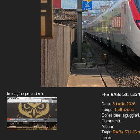
Immagine precedente:
FFS RABe 501 035 
Data:
3 luglio 2026
Luogo:
Bellinzona
Collezione: sguggiari
Commenti: -
Album: -
Tags:
RABe 501 (Gir
Links: