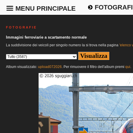
FOTOGRAFI
MENU PRINCIPALE
F O T O G R A F I E
Immagini ferroviarie a scartamento normale
La suddivisione dei veicoli per singolo numero la si trova nella pagina
'elenco v
Album visualizzato:
upload072026
. Per rimuovere il filtro dell'album premi
qui
.