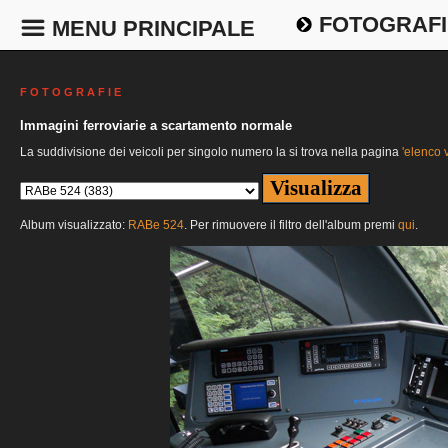
FOTOGRAFI
MENU PRINCIPALE
F O T O G R A F I E
Immagini ferroviarie a scartamento normale
La suddivisione dei veicoli per singolo numero la si trova nella pagina
'elenco v
Album visualizzato:
RABe 524
. Per rimuovere il filtro dell'album premi
qui
.