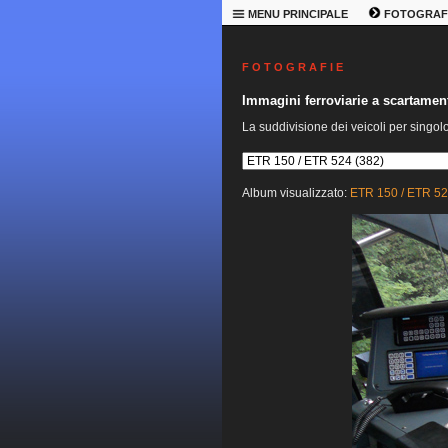
MENU PRINCIPALE
FOTOGRAF
F O T O G R A F I E
Immagini ferroviarie a scartame
La suddivisione dei veicoli per singol
Album visualizzato:
ETR 150 / ETR 5