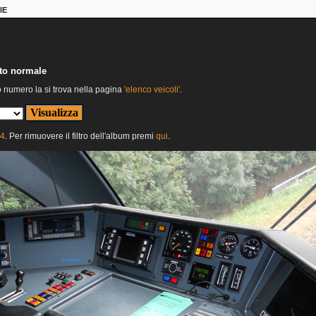
IE
nto normale
o numero la si trova nella pagina
'elenco veicoli'
.
24
. Per rimuovere il filtro dell'album premi
qui
.