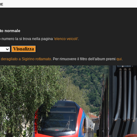
IE
nto normale
o numero la si trova nella pagina
'elenco veicoli'
.
deragliato a Sigirino rottamato
. Per rimuovere il filtro dell'album premi
qui
.