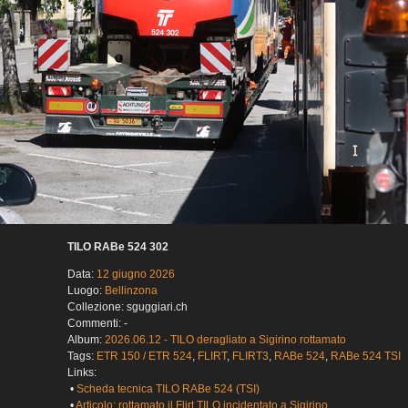
TILO RABe 524 302
Data:
12 giugno 2026
Luogo:
Bellinzona
Collezione: sguggiari.ch
Commenti: -
Album:
2026.06.12 - TILO deragliato a Sigirino rottamato
Tags:
ETR 150 / ETR 524
,
FLIRT
,
FLIRT3
,
RABe 524
,
RABe 524 TSI
Links:
•
Scheda tecnica TILO RABe 524 (TSI)
•
Articolo: rottamato il Flirt TILO incidentato a Sigirino