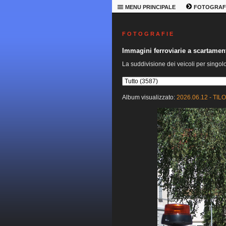
MENU PRINCIPALE
FOTOGRAF
F O T O G R A F I E
Immagini ferroviarie a scartame
La suddivisione dei veicoli per singol
Album visualizzato:
2026.06.12 - TILO 