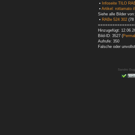
•
Infoseite TILO RA
•
Artikel: rottamato i
Siehe alle Bilder von:
•
RABe 524 302
(78 
===============
Hinzugefügt: 12.06.2
Bild-ID: 3527 (
Permal
Aufrufe: 350
Falsche oder unvoll
Sandro Gug