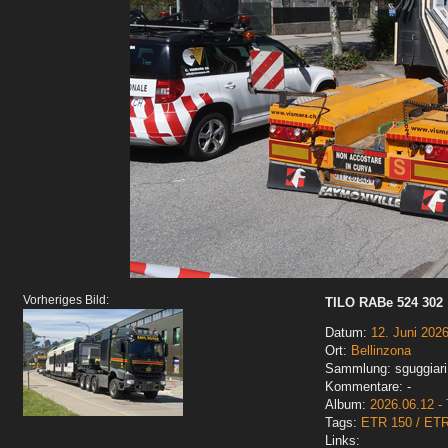
Vorheriges Bild:
TILO RABe 524 302
Datum:
12. Juni 202
Ort:
Bellinzona
Sammlung: sguggiari
Kommentare: -
Album:
2026.06.12 - 
Tags:
ETR 150 / ET
Links: