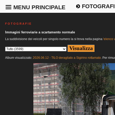
FOTOGRAFI
MENU PRINCIPALE
F O T O G R A F I E
Immagini ferroviarie a scartamento normale
La suddivisione dei veicoli per singolo numero la si trova nella pagina
'elenco v
Album visualizzato:
2026.06.12 - TILO deragliato a Sigirino rottamato
. Per rimu