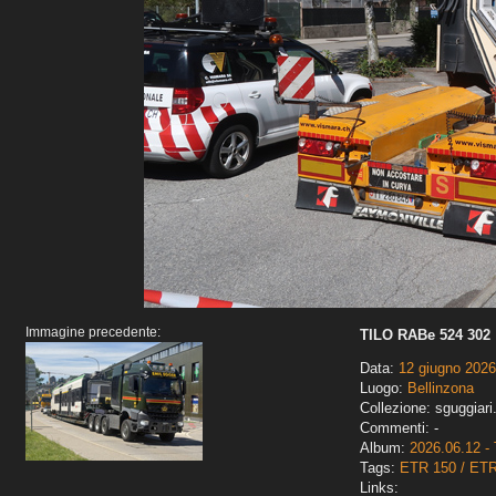
Immagine precedente:
TILO RABe 524 302
Data:
12 giugno 2026
Luogo:
Bellinzona
Collezione: sguggiari
Commenti: -
Album:
2026.06.12 - 
Tags:
ETR 150 / ET
Links: