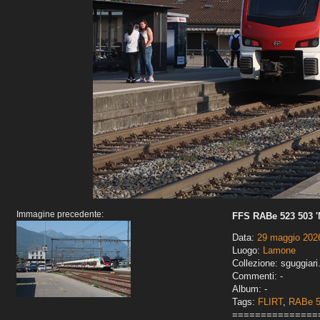
Immagine precedente:
FFS RABe 523 503 '
Data:
29 maggio 202
Luogo:
Lamone
Collezione: sguggiari
Commenti: -
Album: -
Tags:
FLIRT
,
RABe 
===============