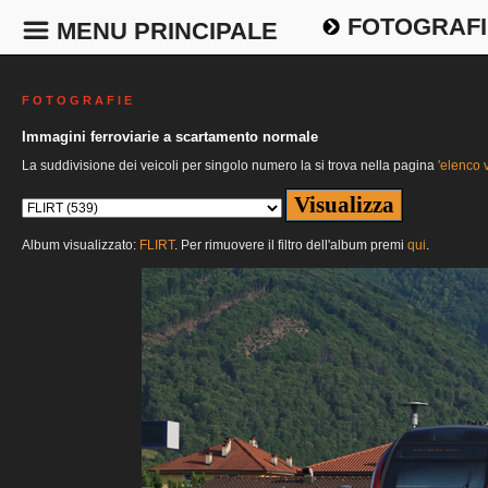
FOTOGRAFI
MENU PRINCIPALE
F O T O G R A F I E
Immagini ferroviarie a scartamento normale
La suddivisione dei veicoli per singolo numero la si trova nella pagina
'elenco v
Album visualizzato:
FLIRT
. Per rimuovere il filtro dell'album premi
qui
.