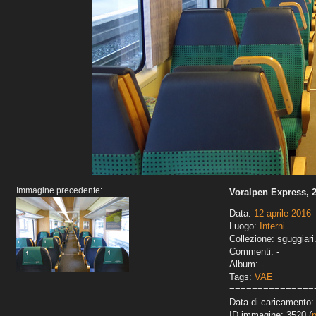
Immagine precedente:
Voralpen Express, 2
Data:
12 aprile 2016
Luogo:
Interni
Collezione: sguggiari
Commenti: -
Album: -
Tags:
VAE
===============
Data di caricamento:
ID immagine: 3520 (