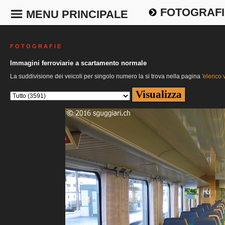
FOTOGRAFI
MENU PRINCIPALE
F O T O G R A F I E
Immagini ferroviarie a scartamento normale
La suddivisione dei veicoli per singolo numero la si trova nella pagina
'elenco v