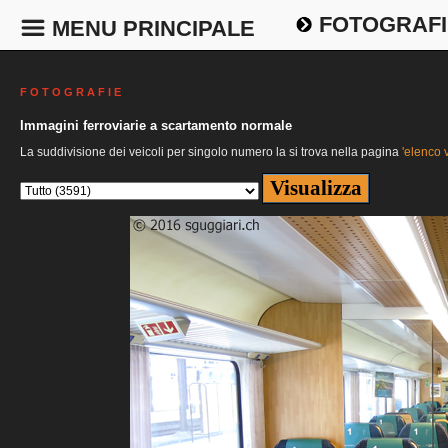
FOTOGRAFI
MENU PRINCIPALE
F O T O G R A F I E
Immagini ferroviarie a scartamento normale
La suddivisione dei veicoli per singolo numero la si trova nella pagina
'elenco v