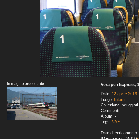
Immagine precedente:
Voralpen Express, 1
Data:
12 aprile 2016
Luogo:
Interni
Collezione: sguggiari
Commenti: -
Album: -
Tags:
VAE
===============
Data di caricamento:
ID immagine: 3519 (