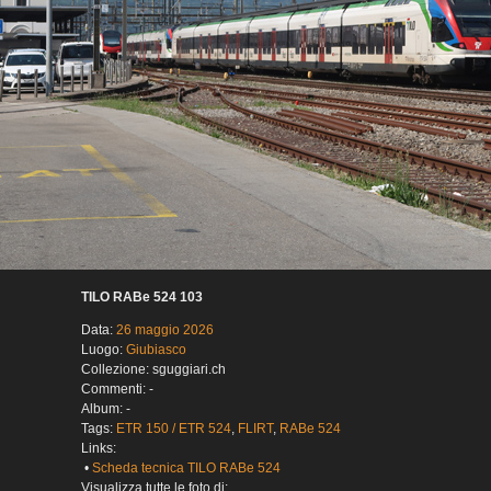
TILO RABe 524 103
Data:
26 maggio 2026
Luogo:
Giubiasco
Collezione: sguggiari.ch
Commenti: -
Album: -
Tags:
ETR 150 / ETR 524
,
FLIRT
,
RABe 524
Links:
•
Scheda tecnica TILO RABe 524
Visualizza tutte le foto di: