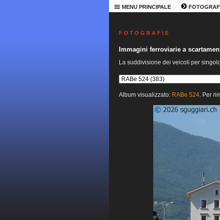
MENU PRINCIPALE
FOTOGRAF
F O T O G R A F I E
Immagini ferroviarie a scartame
La suddivisione dei veicoli per singol
Album visualizzato:
RABe 524
. Per ri