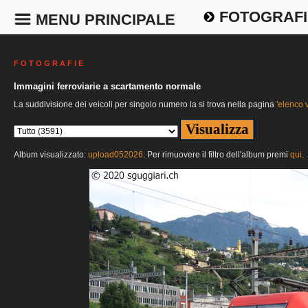
FOTOGRAFI
MENU PRINCIPALE
F O T O G R A F I E
Immagini ferroviarie a scartamento normale
La suddivisione dei veicoli per singolo numero la si trova nella pagina
'elenco v
Album visualizzato:
upload052026
. Per rimuovere il filtro dell'album premi
qui
.