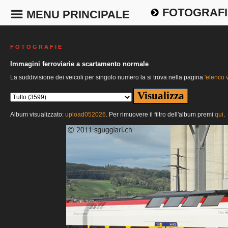
FOTOGRAFI
MENU PRINCIPALE
F O T O G R A F I E
Immagini ferroviarie a scartamento normale
La suddivisione dei veicoli per singolo numero la si trova nella pagina
'elenco v
Album visualizzato:
upload052026
. Per rimuovere il filtro dell'album premi
qui
.