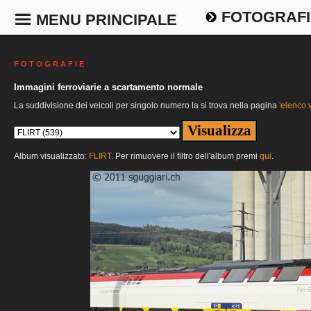
FOTOGRAFI
MENU PRINCIPALE
F O T O G R A F I E
Immagini ferroviarie a scartamento normale
La suddivisione dei veicoli per singolo numero la si trova nella pagina
'elenco v
Album visualizzato:
FLIRT
. Per rimuovere il filtro dell'album premi
qui
.