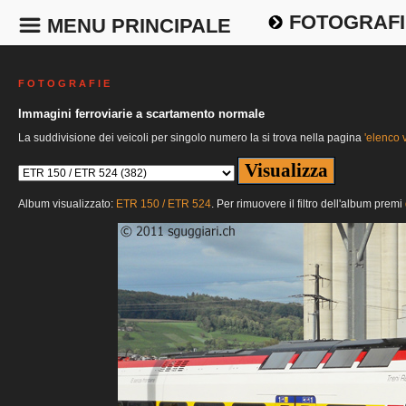
FOTOGRAFI
MENU PRINCIPALE
F O T O G R A F I E
Immagini ferroviarie a scartamento normale
La suddivisione dei veicoli per singolo numero la si trova nella pagina
'elenco v
Album visualizzato:
ETR 150 / ETR 524
. Per rimuovere il filtro dell'album premi