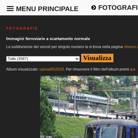
FOTOGRAFI
MENU PRINCIPALE
F O T O G R A F I E
Immagini ferroviarie a scartamento normale
La suddivisione dei veicoli per singolo numero la si trova nella pagina
'elenco v
Album visualizzato:
upload052026
. Per rimuovere il filtro dell'album premi
qui
.