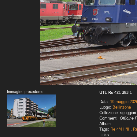
Immagine precedente:
UTL Re 421 383-1
Data:
19 maggio 202
Luogo:
Bellinzona
Collezione: sguggiari
Commenti:
Officine 
Album: -
Tags:
Re 4/4 II/III
,
Re
Links: