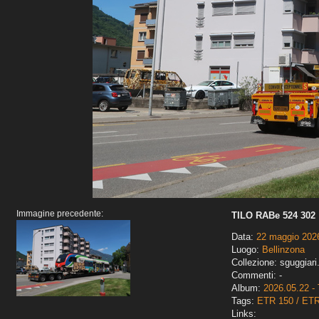
Immagine precedente:
TILO RABe 524 302
Data:
22 maggio 202
Luogo:
Bellinzona
Collezione: sguggiari
Commenti: -
Album:
2026.05.22 - 
Tags:
ETR 150 / ET
Links: