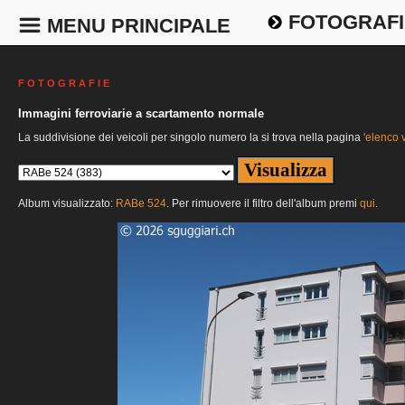
FOTOGRAFI
MENU PRINCIPALE
F O T O G R A F I E
Immagini ferroviarie a scartamento normale
La suddivisione dei veicoli per singolo numero la si trova nella pagina
'elenco v
Album visualizzato:
RABe 524
. Per rimuovere il filtro dell'album premi
qui
.