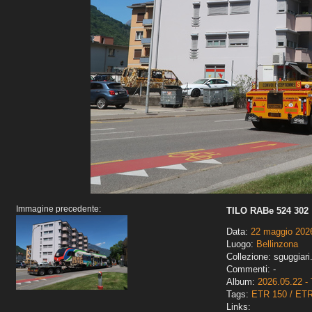
Immagine precedente:
TILO RABe 524 302
Data:
22 maggio 202
Luogo:
Bellinzona
Collezione: sguggiari
Commenti: -
Album:
2026.05.22 - 
Tags:
ETR 150 / ET
Links: