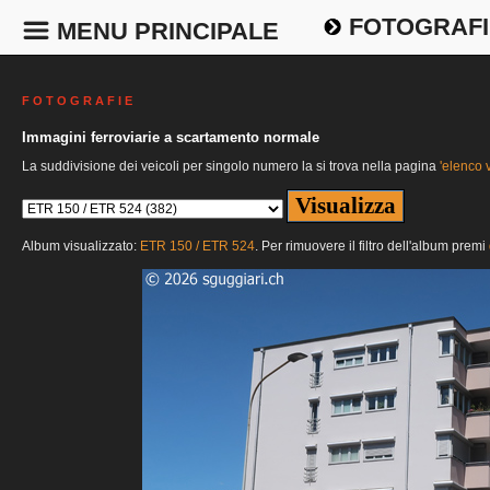
FOTOGRAFI
MENU PRINCIPALE
F O T O G R A F I E
Immagini ferroviarie a scartamento normale
La suddivisione dei veicoli per singolo numero la si trova nella pagina
'elenco v
Album visualizzato:
ETR 150 / ETR 524
. Per rimuovere il filtro dell'album premi