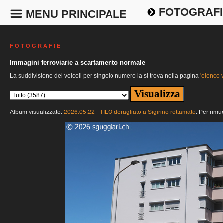
FOTOGRAFI
MENU PRINCIPALE
F O T O G R A F I E
Immagini ferroviarie a scartamento normale
La suddivisione dei veicoli per singolo numero la si trova nella pagina
'elenco v
Album visualizzato:
2026.05.22 - TILO deragliato a Sigirino rottamato
. Per rimu