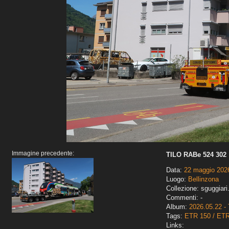
Immagine precedente:
TILO RABe 524 302
Data:
22 maggio 202
Luogo:
Bellinzona
Collezione: sguggiari
Commenti: -
Album:
2026.05.22 - 
Tags:
ETR 150 / ET
Links: