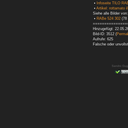
•
Infoseite TILO RA
•
Artikel: rottamato i
Siehe alle Bilder von:
•
RABe 524 302
(78 
===============
Hinzugefügt: 22.05.2
Bild-ID: 3512 (
Permal
Aufrufe: 625
Falsche oder unvoll
Sandro Gug