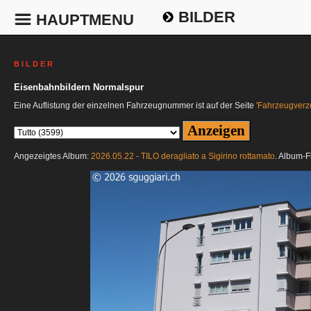
BILDER
HAUPTMENU
B I L D E R
Eisenbahnbildern Normalspur
Eine Auflistung der einzelnen Fahrzeugnummer ist auf der Seite
'Fahrzeugverze
Angezeigtes Album:
2026.05.22 - TILO deragliato a Sigirino rottamato
. Album-F