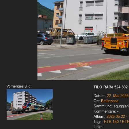
Vorheriges Bild:
TILO RABe 524 302
Datum:
22. Mai 2026
Ort:
Bellinzona
Sammlung: sguggiari
Kommentare: -
Album:
2026.05.22 - 
Tags:
ETR 150 / ET
Links: