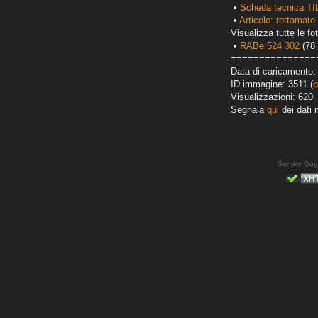
•
Scheda tecnica TI
•
Articolo: rottamato 
Visualizza tutte le fot
•
RABe 524 302
(78 
===============
Data di caricamento:
ID immagine: 3511 (
p
Visualizzazioni: 620
Segnala
qui
dei dati 
Sandro Gug