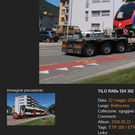
Immagine precedente:
TILO RABe 524 302
Data:
22 maggio 202
Luogo:
Bellinzona
Collezione: sguggiari
Commenti: -
Album:
2026.05.22 - 
Tags:
ETR 150 / ET
Links: