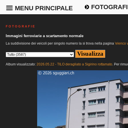
FOTOGRAFI
MENU PRINCIPALE
F O T O G R A F I E
Immagini ferroviarie a scartamento normale
La suddivisione dei veicoli per singolo numero la si trova nella pagina
'elenco v
Album visualizzato:
2026.05.22 - TILO deragliato a Sigirino rottamato
. Per rimu