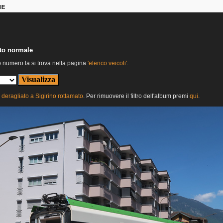
IE
nto normale
o numero la si trova nella pagina
'elenco veicoli'
.
deragliato a Sigirino rottamato
. Per rimuovere il filtro dell'album premi
qui
.