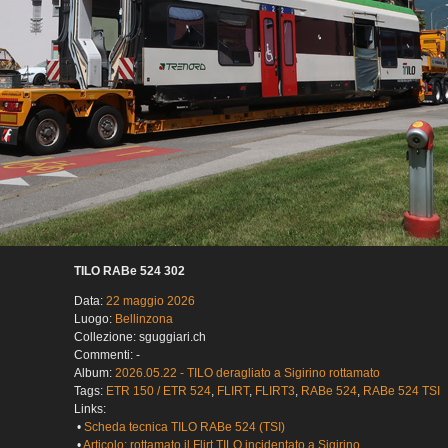
TILO RABe 524 302
Data:
22 maggio 2026
Luogo:
Bellinzona
Collezione: sguggiari.ch
Commenti: -
Album:
2026.05.22 - TILO deragliato a Sigirino rottamato
Tags:
ETR 150 / ETR 524
,
FLIRT
,
FLIRT3
,
RABe 524
,
RABe 524 TSI
Links:
•
Scheda tecnica TILO RABe 524 (TSI)
•
Articolo: rottamato il Flirt TILO incidentato a Sigirino