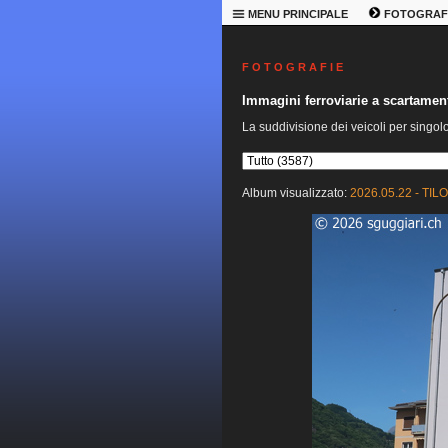
MENU PRINCIPALE
FOTOGRAF
F O T O G R A F I E
Immagini ferroviarie a scartame
La suddivisione dei veicoli per singol
Album visualizzato:
2026.05.22 - TILO 