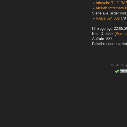
•
Infoseite TILO RA
•
Artikel: rottamato i
Siehe alle Bilder von:
•
RABe 524 302
(78 
===============
Hinzugefügt: 22.05.2
Bild-ID: 3508 (
Permal
Aufrufe: 537
Falsche oder unvoll
Sandro Gug