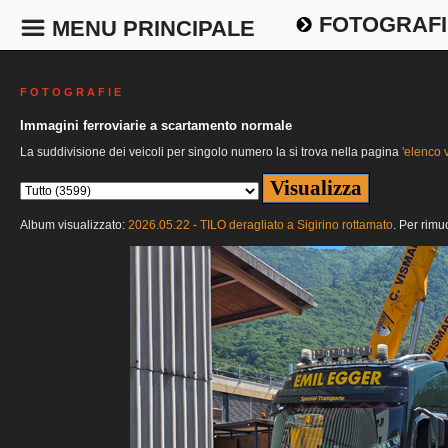
FOTOGRAFI
MENU PRINCIPALE
F O T O G R A F I E
Immagini ferroviarie a scartamento normale
La suddivisione dei veicoli per singolo numero la si trova nella pagina
'elenco v
Album visualizzato:
2026.05.22 - TILO deragliato a Sigirino rottamato
. Per rimu