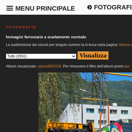
FOTOGRAFI
MENU PRINCIPALE
F O T O G R A F I E
Immagini ferroviarie a scartamento normale
La suddivisione dei veicoli per singolo numero la si trova nella pagina
'elenco v
Album visualizzato:
upload052026
. Per rimuovere il filtro dell'album premi
qui
.