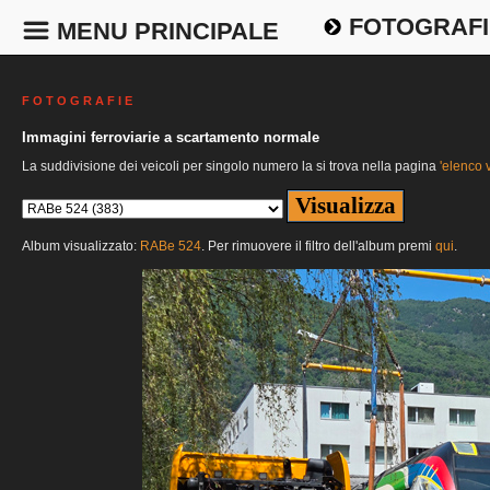
FOTOGRAFI
MENU PRINCIPALE
F O T O G R A F I E
Immagini ferroviarie a scartamento normale
La suddivisione dei veicoli per singolo numero la si trova nella pagina
'elenco v
Album visualizzato:
RABe 524
. Per rimuovere il filtro dell'album premi
qui
.