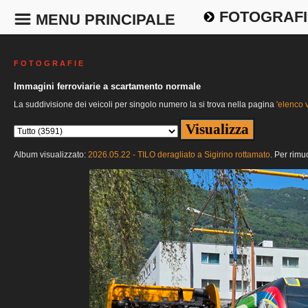
FOTOGRAFI
MENU PRINCIPALE
F O T O G R A F I E
Immagini ferroviarie a scartamento normale
La suddivisione dei veicoli per singolo numero la si trova nella pagina
'elenco v
Album visualizzato:
2026.05.22 - TILO deragliato a Sigirino rottamato
. Per rimu