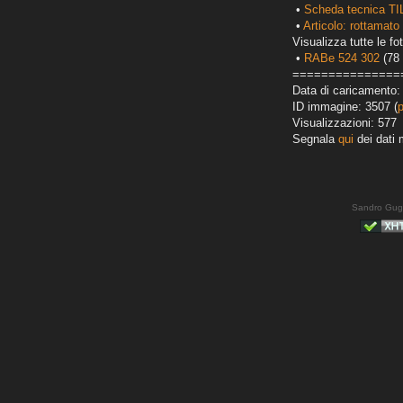
•
Scheda tecnica TI
•
Articolo: rottamato 
Visualizza tutte le fot
•
RABe 524 302
(78 
===============
Data di caricamento:
ID immagine: 3507 (
Visualizzazioni: 577
Segnala
qui
dei dati 
Sandro Gug