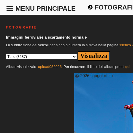
FOTOGRAFI
MENU PRINCIPALE
F O T O G R A F I E
Immagini ferroviarie a scartamento normale
La suddivisione dei veicoli per singolo numero la si trova nella pagina
'elenco v
Album visualizzato:
upload052026
. Per rimuovere il filtro dell'album premi
qui
.