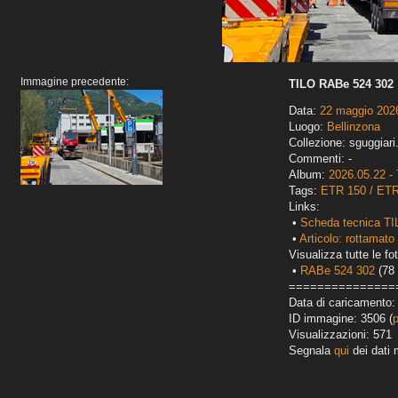
Immagine precedente:
TILO RABe 524 302
Data:
22 maggio 202
Luogo:
Bellinzona
Collezione: sguggiari
Commenti: -
Album:
2026.05.22 - 
Tags:
ETR 150 / ET
Links:
•
Scheda tecnica TI
•
Articolo: rottamato 
Visualizza tutte le fot
•
RABe 524 302
(78 
===============
Data di caricamento:
ID immagine: 3506 (
Visualizzazioni: 571
Segnala
qui
dei dati 