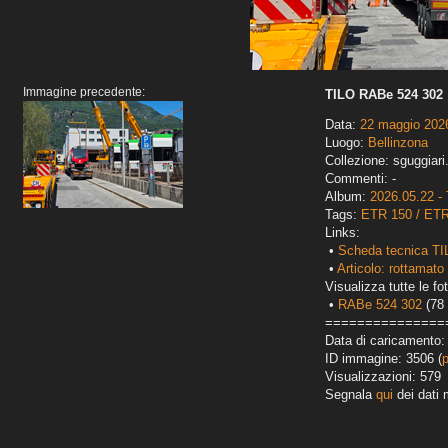
Immagine precedente:
TILO RABe 524 302
Data:
22 maggio 202
Luogo:
Bellinzona
Collezione: sguggiari
Commenti: -
Album:
2026.05.22 - 
Tags:
ETR 150 / ET
Links:
•
Scheda tecnica TI
•
Articolo: rottamato 
Visualizza tutte le fot
•
RABe 524 302
(78 
===============
Data di caricamento:
ID immagine: 3506 (
Visualizzazioni: 579
Segnala
qui
dei dati 