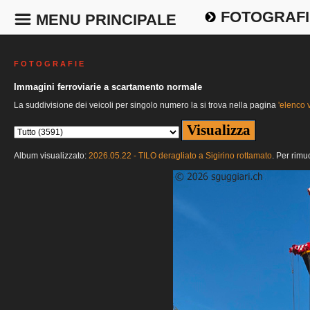
FOTOGRAFI
MENU PRINCIPALE
F O T O G R A F I E
Immagini ferroviarie a scartamento normale
La suddivisione dei veicoli per singolo numero la si trova nella pagina
'elenco v
Album visualizzato:
2026.05.22 - TILO deragliato a Sigirino rottamato
. Per rimu