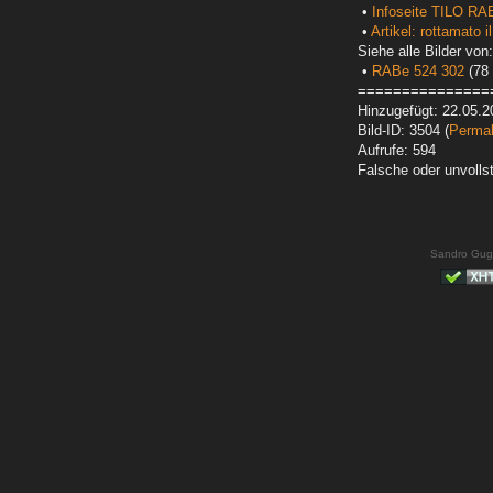
•
Infoseite TILO RA
•
Artikel: rottamato i
Siehe alle Bilder von:
•
RABe 524 302
(78 
===============
Hinzugefügt: 22.05.2
Bild-ID: 3504 (
Permal
Aufrufe: 594
Falsche oder unvoll
Sandro Gug