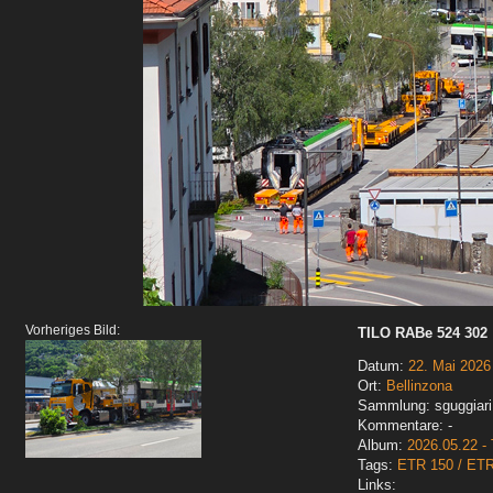
Vorheriges Bild:
TILO RABe 524 302
Datum:
22. Mai 2026
Ort:
Bellinzona
Sammlung: sguggiari
Kommentare: -
Album:
2026.05.22 - 
Tags:
ETR 150 / ET
Links: