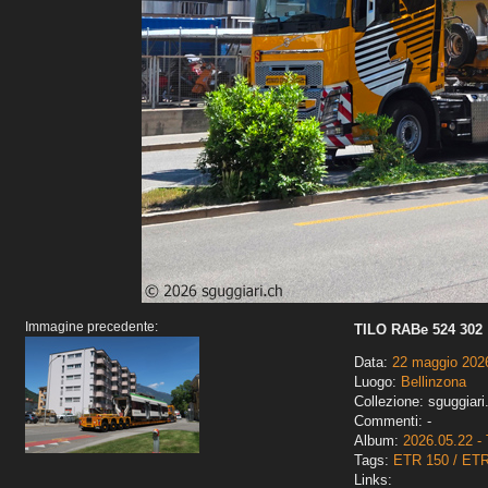
Immagine precedente:
TILO RABe 524 302
Data:
22 maggio 202
Luogo:
Bellinzona
Collezione: sguggiari
Commenti: -
Album:
2026.05.22 - 
Tags:
ETR 150 / ET
Links: