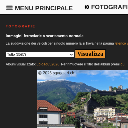
FOTOGRAFI
MENU PRINCIPALE
F O T O G R A F I E
Immagini ferroviarie a scartamento normale
La suddivisione dei veicoli per singolo numero la si trova nella pagina
'elenco v
Album visualizzato:
upload052026
. Per rimuovere il filtro dell'album premi
qui
.