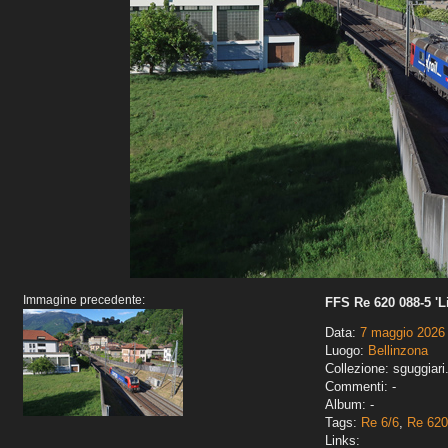
Immagine precedente:
FFS Re 620 088-5 'Li
Data:
7 maggio 2026
Luogo:
Bellinzona
Collezione: sguggiari
Commenti: -
Album: -
Tags:
Re 6/6
,
Re 620
Links: