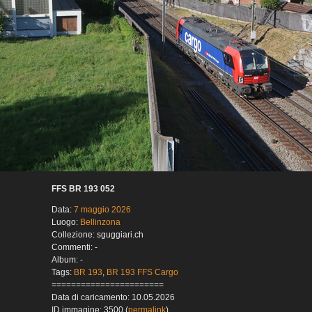
FFS BR 193 052
Data:
7 maggio 2026
Luogo:
Bellinzona
Collezione: sguggiari.ch
Commenti: -
Album: -
Tags:
BR 193
,
BR 193 FFS Cargo
=======================
Data di caricamento: 10.05.2026
ID immagine: 3500 (
permalink
)