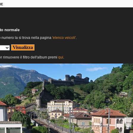
IE
nto normale
o numero la si trova nella pagina
'elenco veicoli'
.
er rimuovere il filtro dell'album premi
qui
.