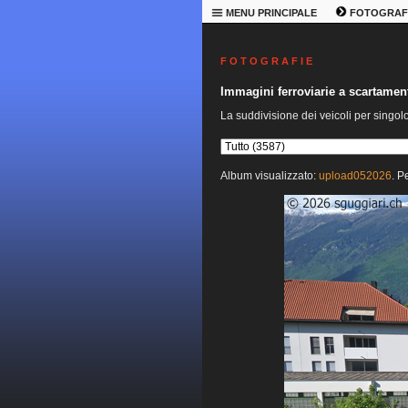
MENU PRINCIPALE
FOTOGRAF
F O T O G R A F I E
Immagini ferroviarie a scartame
La suddivisione dei veicoli per singol
Album visualizzato:
upload052026
. P