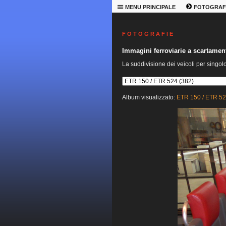
MENU PRINCIPALE
FOTOGRAF
F O T O G R A F I E
Immagini ferroviarie a scartame
La suddivisione dei veicoli per singol
Album visualizzato:
ETR 150 / ETR 5