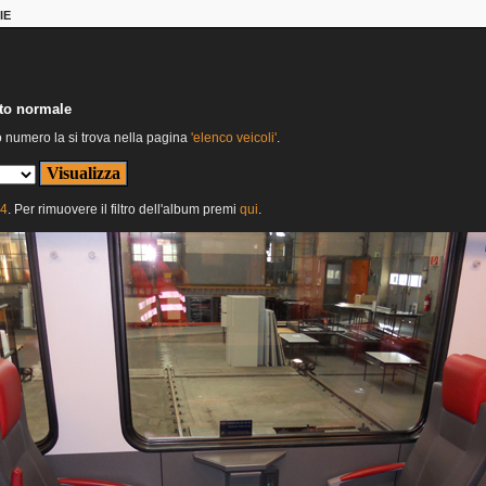
IE
nto normale
o numero la si trova nella pagina
'elenco veicoli'
.
24
. Per rimuovere il filtro dell'album premi
qui
.