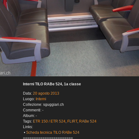
Interni TILO RABe 524, 1a classe
Data:
20 agosto 2013
Luogo:
Interni
Collezione: sguggiari.ch
Commenti: -
Album: -
Tags:
ETR 150 / ETR 524
,
FLIRT
,
RABe 524
Links:
•
Scheda tecnica TILO RABe 524
=======================