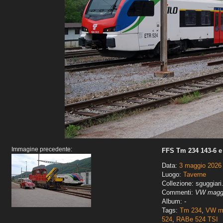
Immagine precedente:
FFS Tm 234 143-6 e
Data:
3 maggio 2026
Luogo:
Taverne
Collezione: sguggiari
Commenti:
VW maggi
Album: -
Tags:
Tm 234
,
VW ma
524
,
RABe 524 TSI