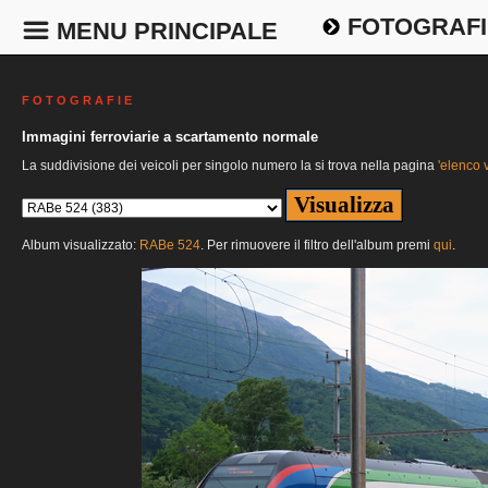
FOTOGRAFI
MENU PRINCIPALE
F O T O G R A F I E
Immagini ferroviarie a scartamento normale
La suddivisione dei veicoli per singolo numero la si trova nella pagina
'elenco v
Album visualizzato:
RABe 524
. Per rimuovere il filtro dell'album premi
qui
.