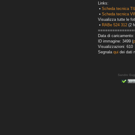
Links:
•
Scheda tecnica TI
•
Scheda tecnica VW
Visualizza tutte le fot
•
RABe 524 312
(2 f
===============
Data di caricamento:
ID immagine: 3499 (
Visualizzazioni: 610
Segnala
qui
dei dati 
Sandro Gug