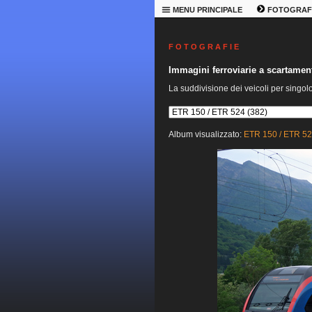
MENU PRINCIPALE
FOTOGRAF
F O T O G R A F I E
Immagini ferroviarie a scartame
La suddivisione dei veicoli per singol
Album visualizzato:
ETR 150 / ETR 5