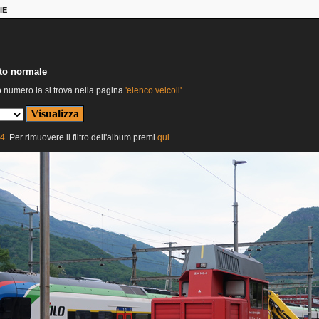
IE
nto normale
o numero la si trova nella pagina
'elenco veicoli'
.
24
. Per rimuovere il filtro dell'album premi
qui
.