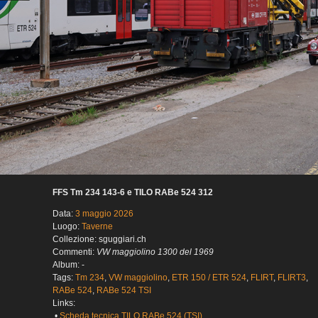
FFS Tm 234 143-6 e TILO RABe 524 312
Data:
3 maggio 2026
Luogo:
Taverne
Collezione: sguggiari.ch
Commenti:
VW maggiolino 1300 del 1969
Album: -
Tags:
Tm 234
,
VW maggiolino
,
ETR 150 / ETR 524
,
FLIRT
,
FLIRT3
,
RABe 524
,
RABe 524 TSI
Links:
•
Scheda tecnica TILO RABe 524 (TSI)