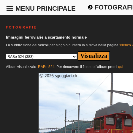
FOTOGRAFI
MENU PRINCIPALE
F O T O G R A F I E
Immagini ferroviarie a scartamento normale
La suddivisione dei veicoli per singolo numero la si trova nella pagina
'elenco v
Album visualizzato:
RABe 524
. Per rimuovere il filtro dell'album premi
qui
.