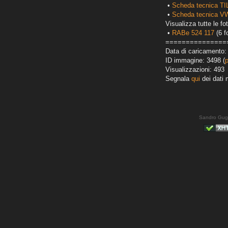
•
Scheda tecnica T
•
Scheda tecnica VW
Visualizza tutte le fot
•
RABe 524 117
(6 f
===============
Data di caricamento:
ID immagine: 3498 (
Visualizzazioni: 493
Segnala
qui
dei dati 
Sandro Gug