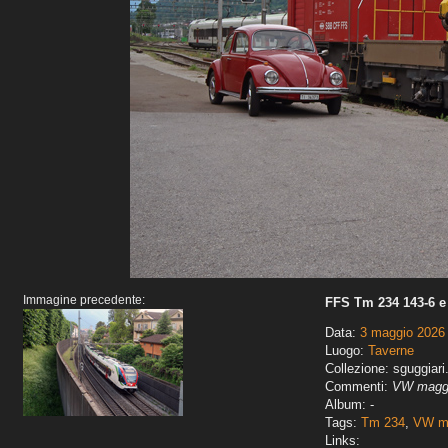
Immagine precedente:
FFS Tm 234 143-6 e
Data:
3 maggio 2026
Luogo:
Taverne
Collezione: sguggiari
Commenti:
VW maggi
Album: -
Tags:
Tm 234
,
VW ma
Links: