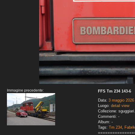
Immagine precedente:
FFS Tm 234 143-6
Data:
3 maggio 2026
Luogo:
detail view
Collezione: sguggiari
Commenti: -
Album: -
Tags:
Tm 234
,
Fabrik
===============