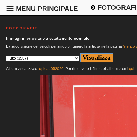
FOTOGRAFI
MENU PRINCIPALE
F O T O G R A F I E
Immagini ferroviarie a scartamento normale
La suddivisione dei veicoli per singolo numero la si trova nella pagina
'elenco v
Album visualizzato:
upload052026
. Per rimuovere il filtro dell'album premi
qui
.