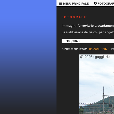
MENU PRINCIPALE
FOTOGRAF
F O T O G R A F I E
Immagini ferroviarie a scartame
La suddivisione dei veicoli per singol
Album visualizzato:
upload052026
. P