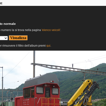
IE
nto normale
o numero la si trova nella pagina
'elenco veicoli'
.
er rimuovere il filtro dell'album premi
qui
.