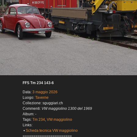
FFS Tm 234 143-6
Data:
3 maggio 2026
Luogo:
Taverne
Collezione: sguggiari.ch
Commenti:
VW maggiolino 1300 del 1969
Album: -
Tags:
Tm 234
,
VW maggiolino
Links:
•
Scheda tecnica VW maggiolino
=======================