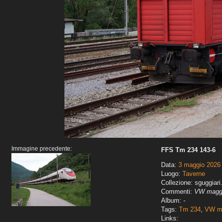
Immagine precedente:
FFS Tm 234 143-6
Data:
3 maggio 2026
Luogo:
Taverne
Collezione: sguggiari
Commenti:
VW maggi
Album: -
Tags:
Tm 234
,
VW ma
Links: