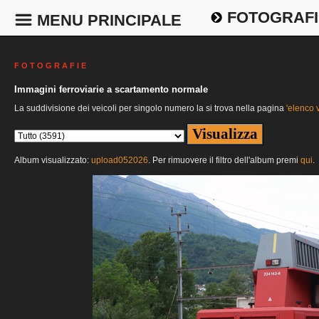
FOTOGRAFI
MENU PRINCIPALE
F O T O G R A F I E
Immagini ferroviarie a scartamento normale
La suddivisione dei veicoli per singolo numero la si trova nella pagina
'elenco v
Album visualizzato:
upload052026
. Per rimuovere il filtro dell'album premi
qui
.