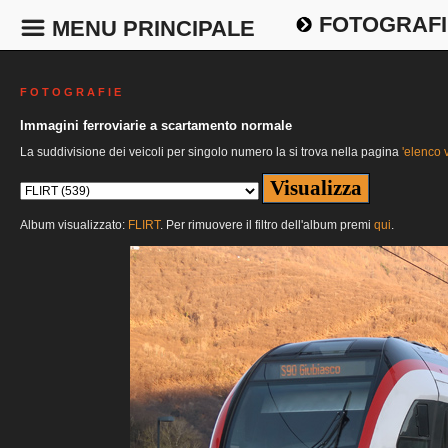
FOTOGRAFI
MENU PRINCIPALE
F O T O G R A F I E
Immagini ferroviarie a scartamento normale
La suddivisione dei veicoli per singolo numero la si trova nella pagina
'elenco v
Album visualizzato:
FLIRT
. Per rimuovere il filtro dell'album premi
qui
.