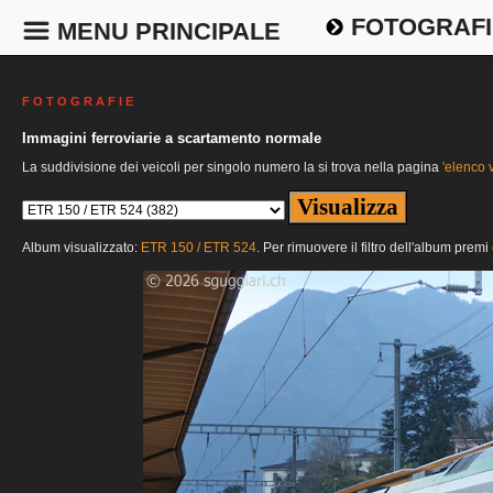
FOTOGRAFI
MENU PRINCIPALE
F O T O G R A F I E
Immagini ferroviarie a scartamento normale
La suddivisione dei veicoli per singolo numero la si trova nella pagina
'elenco v
Album visualizzato:
ETR 150 / ETR 524
. Per rimuovere il filtro dell'album premi