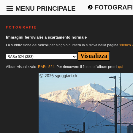
FOTOGRAFI
MENU PRINCIPALE
F O T O G R A F I E
Immagini ferroviarie a scartamento normale
La suddivisione dei veicoli per singolo numero la si trova nella pagina
'elenco v
Album visualizzato:
RABe 524
. Per rimuovere il filtro dell'album premi
qui
.