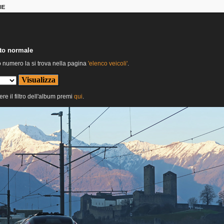
IE
nto normale
o numero la si trova nella pagina
'elenco veicoli'
.
ere il filtro dell'album premi
qui
.