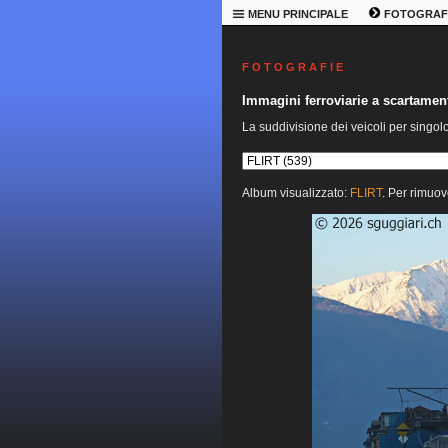
MENU PRINCIPALE
FOTOGRAF
F O T O G R A F I E
Immagini ferroviarie a scartame
La suddivisione dei veicoli per singol
Album visualizzato:
FLIRT
. Per rimuov