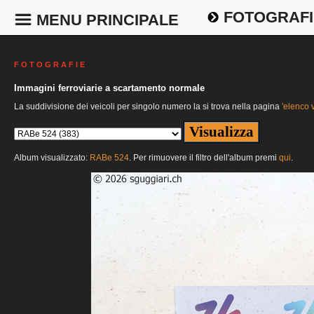
FOTOGRAFI
MENU PRINCIPALE
F O T O G R A F I E
Immagini ferroviarie a scartamento normale
La suddivisione dei veicoli per singolo numero la si trova nella pagina
'elenco v
Album visualizzato:
RABe 524
. Per rimuovere il filtro dell'album premi
qui
.