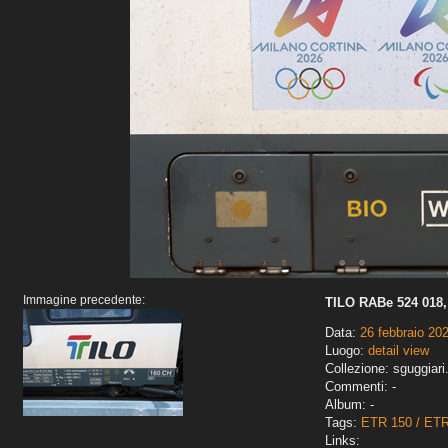
Immagine precedente:
TILO RABe 524 018, 
Data:
26 febbraio 20
Luogo:
detail view
Collezione: sguggiari
Commenti: -
Album: -
Tags:
ETR 150 / ET
Links: