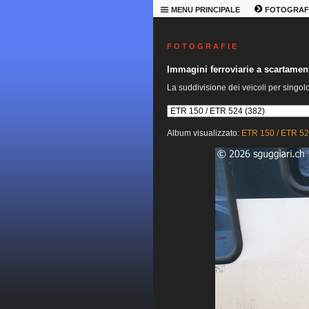
MENU PRINCIPALE
FOTOGRAF
F O T O G R A F I E
Immagini ferroviarie a scartame
La suddivisione dei veicoli per singol
Album visualizzato:
ETR 150 / ETR 5