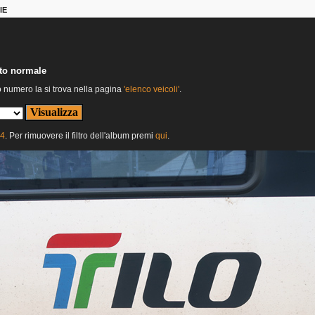
IE
nto normale
o numero la si trova nella pagina
'elenco veicoli'
.
24
. Per rimuovere il filtro dell'album premi
qui
.