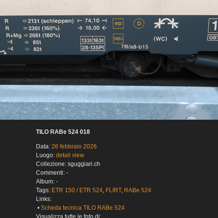
TILO RABe 524 018
Data:
26 febbraio 2026
Luogo:
detail view
Collezione: sguggiari.ch
Commenti: -
Album: -
Tags:
ETR 150 / ETR 524
,
FLIRT
,
RABe 524
Links:
•
Scheda tecnica TILO RABe 524
Visualizza tutte le foto di: