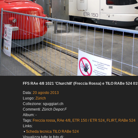
FFS RAe 4/8 1021 'Churchill' (Freccia Rossa) e TILO RABe 524 01
Data:
20 agosto 2013
Luogo:
Zürich
Collezione: sguggiari.ch
Commenti:
Zürich Depot F
Album: -
Tags:
Freccia rossa
,
RAe 4/8
,
ETR 150 / ETR 524
,
FLIRT
,
RABe 524
Links:
•
Scheda tecnica TILO RABe 524
Visualizza tutte le foto di: