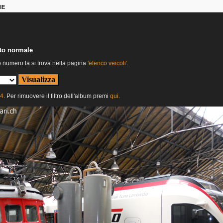
IE
nto normale
o numero la si trova nella pagina
'elenco veicoli'
.
24
. Per rimuovere il filtro dell'album premi
qui
.