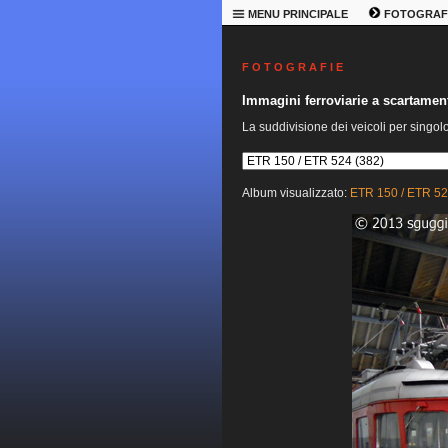
MENU PRINCIPALE
FOTOGRAF
F O T O G R A F I E
Immagini ferroviarie a scartame
La suddivisione dei veicoli per singol
Album visualizzato:
ETR 150 / ETR 5