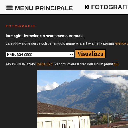
FOTOGRAFI
MENU PRINCIPALE
F O T O G R A F I E
Immagini ferroviarie a scartamento normale
La suddivisione dei veicoli per singolo numero la si trova nella pagina
'elenco v
Album visualizzato:
RABe 524
. Per rimuovere il filtro dell'album premi
qui
.