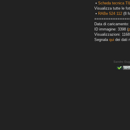
•
Scheda tecnica T
Visualizza tutte le fot
•
RABe 524 112
(8 f
===============
Data di caricamento:
ID immagine: 3398 (
Visualizzazioni: 1168
Segnala
qui
dei dati 
Sandro Gug